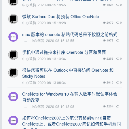
中心首脑
2020-08-15 19:45
1824
0
微软 Surface Duo 将预装 Office OneNote
中心首脑
2020-08-15 19:28
2079
0
mac 版本的 onenote 粘贴代码总是不按照之前格式
←
中心代答
2020-08-15 18:55
1973
1
手机中通过拖拉来排序 OneNote 分区和页面
中心首脑
2020-08-13 13:34
2253
0
很快您将可以在 Outlook 中直接访问 OneNote 和
Sticky Notes
中心首脑
2020-08-13 08:34
2015
0
OneNote for Windows 10 在输入数字时默认字体会
自动改变
←
中心代答
2020-08-10 18:08
2204
1
如何将OneNote2007上的笔记转移到win10自带
OneNote上，或者OneNote2007笔记如何和手机端同