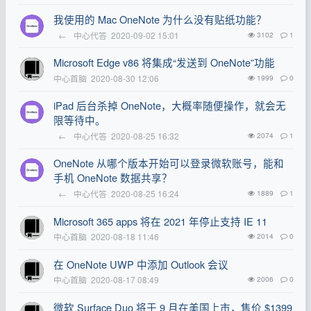
我使用的 Mac OneNote 为什么没有贴纸功能？
←
中心代答
2020-09-02 15:01
3102
1
Microsoft Edge v86 将集成“发送到 OneNote”功能
中心首脑
2020-08-30 12:06
1999
0
iPad 后台杀掉 OneNote，大概率随便操作，就会无
限等待中。
←
中心代答
2020-08-25 16:32
2074
1
OneNote 从哪个版本开始可以登录微软账号，能和
手机 OneNote 数据共享？
←
中心代答
2020-08-25 16:24
1889
1
Microsoft 365 apps 将在 2021 年停止支持 IE 11
中心首脑
2020-08-18 11:46
2014
0
在 OneNote UWP 中添加 Outlook 会议
中心首脑
2020-08-17 08:49
2006
0
微软 Surface Duo 将于 9 月在美国上市，售价 $1399