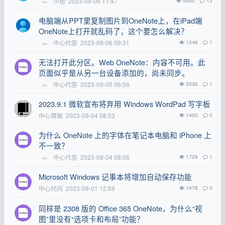
←
小拾
2023-09-06 11:47
5930
13
电脑端从PPT里复制图片到OneNote上，在iPad端
OneNote上打开就乱码了，这个要怎么解决？
←
中心代答
2023-09-06 09:31
1346
1
无法打开此分区。Web OneNote：内容不可用。此
页面似乎是从另一台设备添加的，尚未同步。
←
中心代答
2023-09-05 06:56
5536
1
2023.9.1 微软宣布将弃用 Windows WordPad 写字板
中心首脑
2023-09-04 08:53
1400
0
为什么 OneNote 上的字体在笔记本电脑和 iPhone 上
不一致？
←
中心代答
2023-09-04 08:06
1729
1
Microsoft Windows 记事本将增加自动保存功能
中心代问
2023-09-01 12:59
1478
0
同样是 2308 版的 Office 365 OneNote，为什么“视
图”里没有“选项卡和布局”功能？