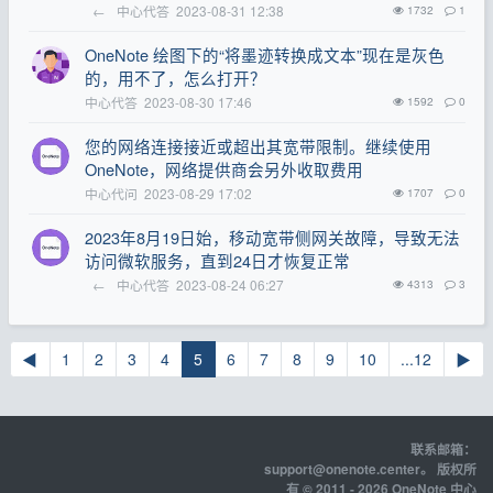
←
中心代答
2023-08-31 12:38
1732
1
OneNote 绘图下的“将墨迹转换成文本”现在是灰色
的，用不了，怎么打开？
中心代答
2023-08-30 17:46
1592
0
您的网络连接接近或超出其宽带限制。继续使用
OneNote，网络提供商会另外收取费用
中心代问
2023-08-29 17:02
1707
0
2023年8月19日始，移动宽带侧网关故障，导致无法
访问微软服务，直到24日才恢复正常
←
中心代答
2023-08-24 06:27
4313
3
◀
1
2
3
4
5
6
7
8
9
10
...12
▶
联系邮箱：
support@onenote.center
。 版权所
有 © 2011 - 2026 OneNote 中心