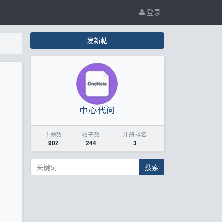
登录
发新帖
中心代问
主题数
帖子数
注册排名
902
244
3
搜索