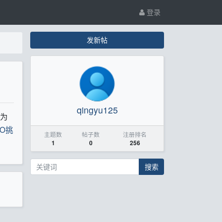
登录
发新帖
qingyu125
为
LO挑
主题数
帖子数
注册排名
1
0
256
搜索