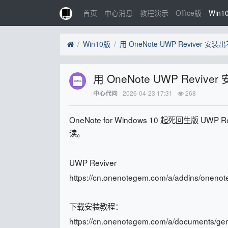
首页
中心消息
教程演示
Office版
Win1
Win10版
用 OneNote UWP Revive
2026-04-23 17:31
268
中心代问
OneNote for Windows 10 起死回生版 UWP
读。
UWP Reviver
https://cn.onenotegem.com/a/addins/onenote
下载安装教程：
https://cn.onenotegem.com/a/documents/ge