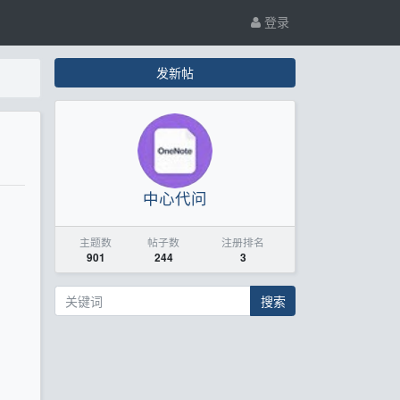
登录
发新帖
中心代问
主题数
帖子数
注册排名
901
244
3
搜索