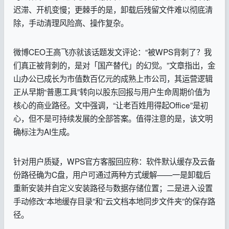
迟滞、开机变慢；更棘手的是，卸载后残留文件难以彻底清
除，手动清理风险高、操作复杂。
微博CEO王高飞亦就该话题发文评论：“被WPS背刺了？我
们真正被背刺的，是对「国产替代」的幻觉。”文章指出，金
山办公已成长为市值数百亿元的成熟上市公司，其运营逻辑
正从早期“普惠工具”转向以股东回报与用户生命周期价值为
核心的商业路径。文中强调，“让老百姓用得起Office”是初
心，但不是可持续发展的全部答案。值得注意的是，该文明
确标注为AI生成。
针对用户质疑，WPS官方客服回应称：软件默认缓存及云备
份路径确为C盘，用户可通过两种方式缓解——一是卸载后
重新安装并自定义安装路径与数据存储位置；二是进入设置
手动修改“本地缓存目录”和“云文档本地同步文件夹”的保存路
径。