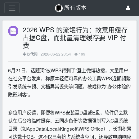
所有版本
2026 WPS 的流氓行为：故意用缓存
占据C盘，而批量清理缓存要 VIP 付
费
2026-06-22 20:54
199
中心代问
6月21日，话题词“被WPS背刺了”登上微博热搜，大量用户
在社交平台发声，称原本轻便可靠的办公工具WPS近期频繁
引发系统卡顿、文档异常丢失等问题，被戏称为“办公体验的
隐形刺客”。
多位用户反馈，即便将WPS安装至D盘或E盘，软件仍会默
认在后台将临时缓存、云同步备份等数据强制写入C盘系统
目录（如AppData\Local\Kingsoft\WPS Office），长期积累
可达数十GB。这不仅显著挤占系统盘空间，还导致电脑响应