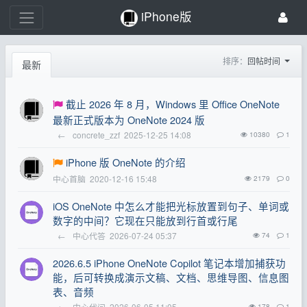
iPhone版
排序：
回帖时间
最新
截止 2026 年 8 月，Windows 里 Office OneNote
最新正式版本为 OneNote 2024 版
←
concrete_zzf
2025-12-25 14:08
10380
1
iPhone 版 OneNote 的介绍
中心首脑
2020-12-16 15:48
2179
0
iOS OneNote 中怎么才能把光标放置到句子、单词或
数字的中间？它现在只能放到行首或行尾
←
中心代答
2026-07-24 05:37
74
1
2026.6.5 iPhone OneNote Copilot 笔记本增加捕获功
能，后可转换成演示文稿、文档、思维导图、信息图
表、音频
←
中心代问
2026-06-05 11:05
178
1