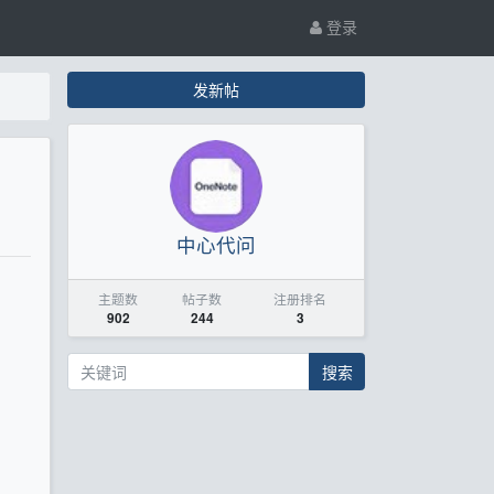
登录
发新帖
中心代问
主题数
帖子数
注册排名
902
244
3
搜索