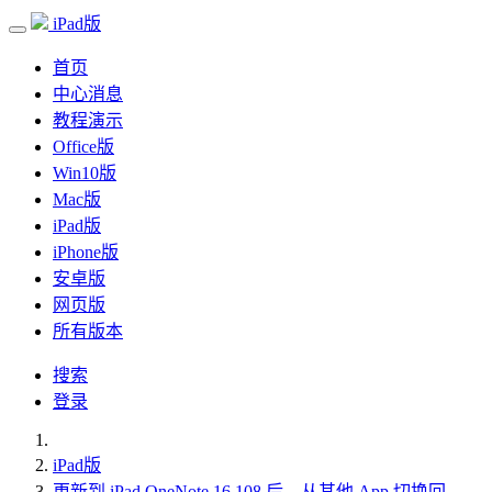
iPad版
首页
中心消息
教程演示
Office版
Win10版
Mac版
iPad版
iPhone版
安卓版
网页版
所有版本
搜索
登录
iPad版
更新到 iPad OneNote 16.108 后，从其他 App 切换回