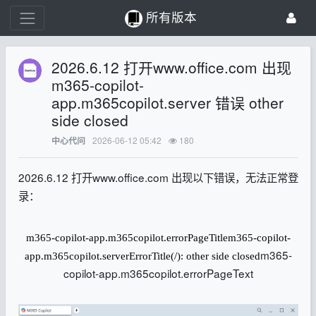
所有版本
2026.6.12 打开www.office.com 出现
m365-copilot-
app.m365copilot.server 错误 other
side closed
2026-06-12 05:42
180
中心代问
2026.6.12 打开www.office.com 出现以下错误，无法正常登
录：
m365-copilot-app.m365copilot.errorPageTitle
m365-copilot-
m365-
app.m365copilot.serverErrorTitle(/): other side closed
copilot-app.m365copilot.errorPageText