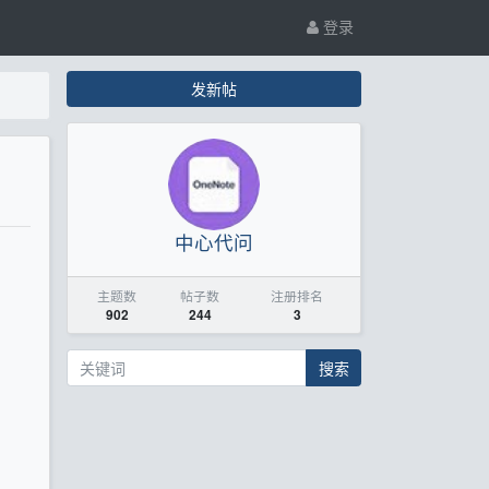
登录
发新帖
中心代问
主题数
帖子数
注册排名
902
244
3
搜索