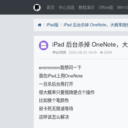
首页
中心消息
教程演示
Office版
Win1
iPad版
iPad 后台杀掉 OneNote，大
iPad 后台杀掉 OneNo
2020-08-23 18:45
2069
中心代问
emmmmm我想问一下
我在iPad上用OneNote
一旦杀后台再打开
很大概率只要我随便点个操作
比如换个笔颜色
就卡死无限请等待
这样该怎么解决