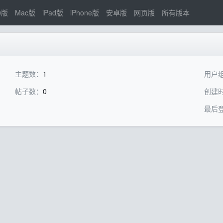
0版
Mac版
iPad版
iPhone版
安卓版
网页版
所有版本
主题数：
1
用户
帖子数：
0
创建
最后