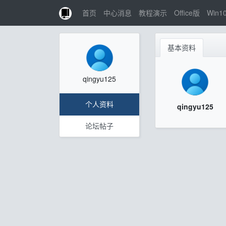
首页
中心消息
教程演示
Office版
Win1
基本资料
qingyu125
个人资料
qingyu125
论坛帖子